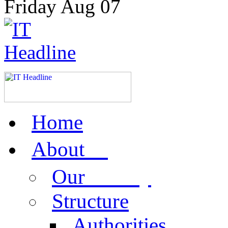
Friday
Aug
07
Home
us
About
activity
Our
Structure
Authorities