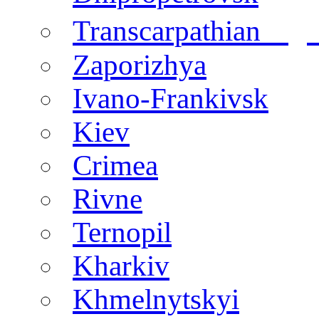
regi
Transcarpathian
Zaporizhya
Ivano-Frankivsk
Kiev
Crimea
Rivne
Ternopil
Kharkiv
Khmelnytskyi