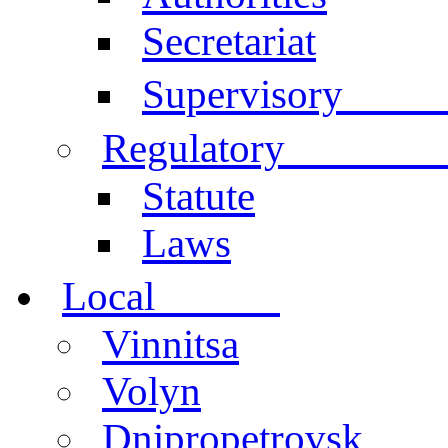
Secretariat
Comm
Supervisory
documen
Regulatory
Statute
Laws
centers
Local
Vinnitsa
Volyn
Dnipropetrovsk