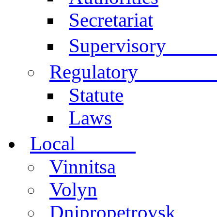
Secretariat
Comm
Supervisory
documen
Regulatory
Statute
Laws
centers
Local
Vinnitsa
Volyn
Dnipropetrovsk