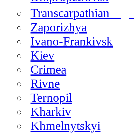
regi
Transcarpathian
Zaporizhya
Ivano-Frankivsk
Kiev
Crimea
Rivne
Ternopil
Kharkiv
Khmelnytskyi