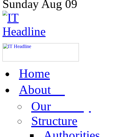
Sunday
Aug
09
Home
us
About
activity
Our
Structure
Authorities