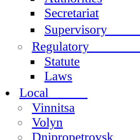
Secretariat
Comm
Supervisory
documen
Regulatory
Statute
Laws
centers
Local
Vinnitsa
Volyn
Dnipropetrovsk