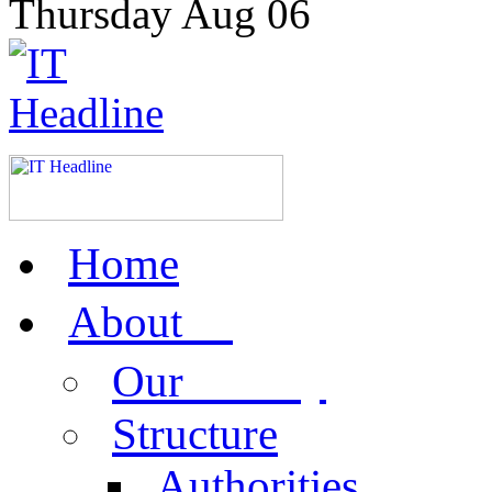
Thursday
Aug
06
Home
us
About
activity
Our
Structure
Authorities