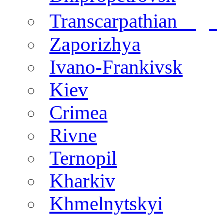
regi
Transcarpathian
Zaporizhya
Ivano-Frankivsk
Kiev
Crimea
Rivne
Ternopil
Kharkiv
Khmelnytskyi