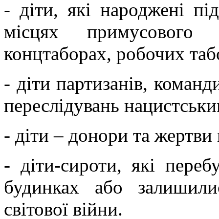
- діти, які народжені пі
місцях примусового 
концтаборах, робочих табо
- діти партизанів, команд
переслідувань нацистськ
- діти – донори та жертви
- діти-сироти, які переб
будинках або залишил
світової війни.