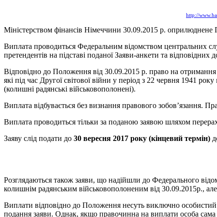
http://www.b
Міністерством фінансів Німеччини 30.09.2015 р. оприлюднене
Виплата проводиться Федеральним відомством центральних слу
претендентів на підставі поданої Заяви-анкети та відповідних д
Відповідно до Положення від 30.09.2015 р. право на отримання
які під час Другої світової війни у період з 22 червня 1941 ро
(колишні радянські військовополонені).
Виплата відбувається без визнання правового зобов’язання. Пр
Виплата проводиться тільки за поданою заявою шляхом перера
Заяву слід подати до
30 вересня 2017 року (кінцевий термін)
д
Розглядаються також заяви, що надійшли до Федерального відо
колишнім радянським військовополоненим від 30.09.2015р., але 
Виплати відповідно до Положення несуть виключно особистий 
подання заяви. Однак, якщо правочинна на виплати особа сама п