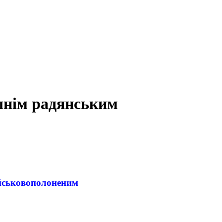
ишнім радянським
ійськовополоненим