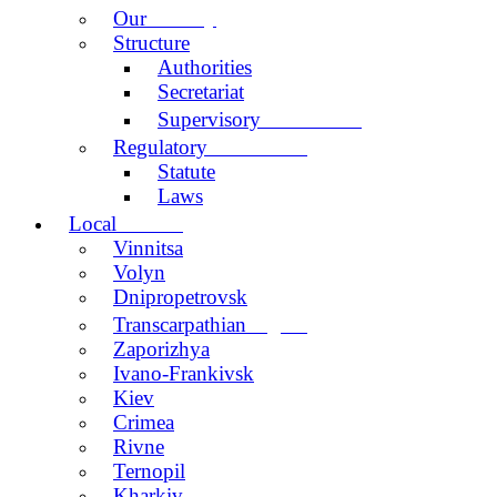
activity
Our
Structure
Authorities
Secretariat
Committee
Supervisory
documents
Regulatory
Statute
Laws
centers
Local
Vinnitsa
Volyn
Dnipropetrovsk
region
Transcarpathian
Zaporizhya
Ivano-Frankivsk
Kiev
Crimea
Rivne
Ternopil
Kharkiv