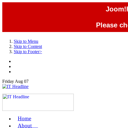
Joom!F
Please che
Skip to Menu
Skip to Content
Skip to Footer>
Friday
Aug
07
Home
us
About