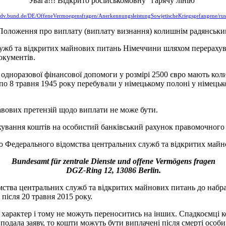
Увага!!! Відкрито російськомовну "гарячу лінію"
adv.bund.de/DE/OffeneVermoegensfragen/AnerkennungsleistungSowjetischeKriegsgefangene/russi
 Положення про виплату (виплату визнання) колишнім радянськ
жб та відкритих майнових питань Німеччини шляхом перерахува
окументів.
 одноразової фінансової допомоги у розмірі 2500 євро мають кол
ку по 8 травня 1945 року перебували у німецькому полоні у німець
авових претензій щодо виплати не може бути.
хування коштів на особистий банківський рахунок правомочного
о Федерального відомства центральних служб та відкритих майн
Bundesamt für zentrale Dienste und offene Vermögens fragen
DGZ-Ring 12, 13086 Berlin.
мства центральних служб та відкритих майнових питань до набр
після 20 травня 2015 року.
характер і тому не можуть переноситись на інших. Спадкоємці 
одала заяву, то кошти можуть бути виплачені після смерті особи