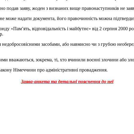
асно подав заяву, жоден з визнаних вище правонаступників не зая
не може надати документа, його правочинність можна підтвердит
нду «Пам’ять, відповідальність і майбутнє» від 2 серпня 2000 року
р.
я недобросовісними засобами, або навмисно чи з грубою необере
ними вважаються, зокрема, ті, хто вчинили воєнні злочини або з
 Закону Німеччини про адміністративні провадження.
Заява-анкета та детальні пояснення до неї