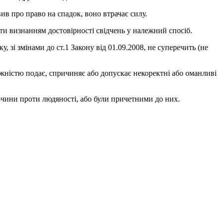
вив про право на спадок, воно втрачає силу.
и визнанням достовірності свідчень у належний спосіб.
, зі змінами до ст.1 Закону від 01.09.2008, не суперечить (не
жністю подає, спричиняє або допускає некоректні або оманливі
лочини проти людяності, або були причетними до них.