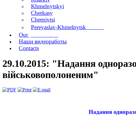
Khmelnytskyi
Cherkasy
Chernivtsi
branch
Pereyaslav-Khmelnytsk
publications
Our
Наши видеоработы
Contacts
29.10.2015: "Надання однораз
військовополоненим"
Надання одноразо