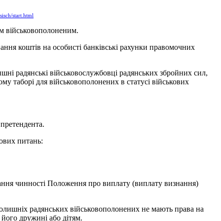
sch/start.html
им військовополоненим.
ння коштів на особисті банківські рахунки правомочних
ишні радянські військовослужбовці радянських збройних сил,
кому таборі для військовополонених в статусі військових
 претендента.
ових питань:
ання чинності Положення про виплату (виплату визнання)
колишніх радянських військовополонених не мають права на
 його дружині або дітям.