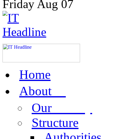
Friday
Aug
07
Home
us
About
activity
Our
Structure
Authorities