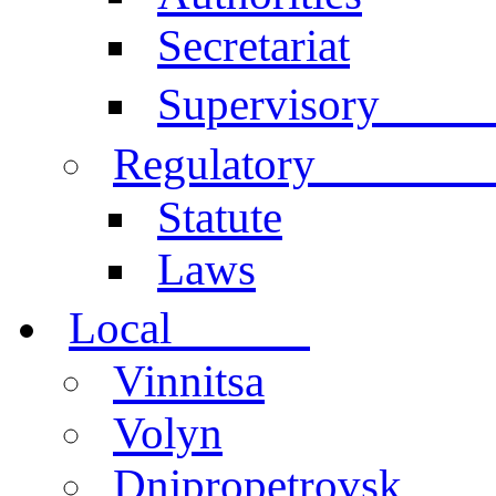
Secretariat
Comm
Supervisory
documen
Regulatory
Statute
Laws
centers
Local
Vinnitsa
Volyn
Dnipropetrovsk