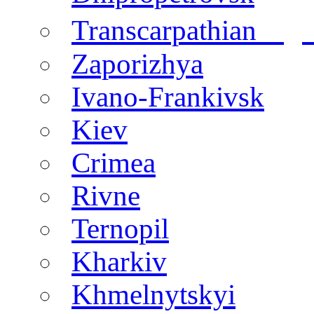
regi
Transcarpathian
Zaporizhya
Ivano-Frankivsk
Kiev
Crimea
Rivne
Ternopil
Kharkiv
Khmelnytskyi