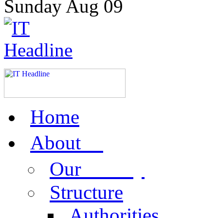
Sunday
Aug
09
Home
us
About
activity
Our
Structure
Authorities