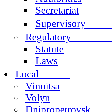
Secretariat
Comm
Supervisory
documen
Regulatory
Statute
Laws
centers
Local
Vinnitsa
Volyn
Dnipropetrovsk