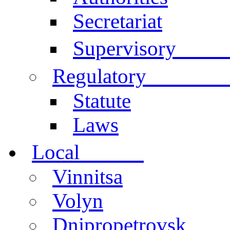
Secretariat
Comm
Supervisory
documen
Regulatory
Statute
Laws
centers
Local
Vinnitsa
Volyn
Dnipropetrovsk