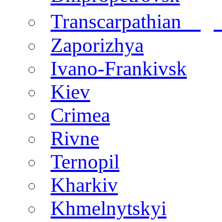
regi
Transcarpathian
Zaporizhya
Ivano-Frankivsk
Kiev
Crimea
Rivne
Ternopil
Kharkiv
Khmelnytskyi