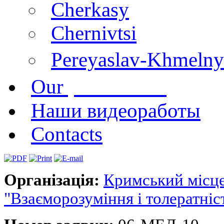
Cherkasy
Chernivtsi
Pereyaslav-Khmelny
publications
Our
Наши видеоработы
Contacts
Організація:
Кримський місц
"Взаєморозуміння і толератніс