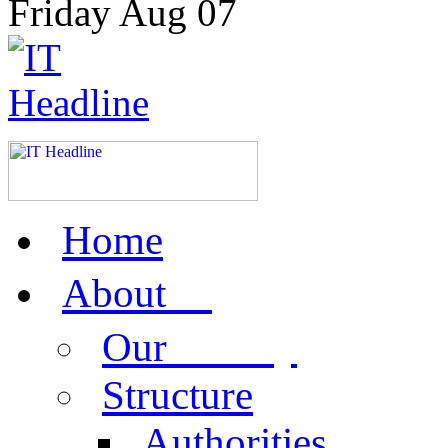
Friday
Aug
07
Home
us
About
activity
Our
Structure
Authorities