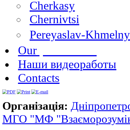
Cherkasy
Chernivtsi
Pereyaslav-Khmelny
publications
Our
Наши видеоработы
Contacts
Організація:
Дніпропетр
МГО "МФ "Взаєморозумінн