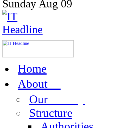
Sunday
Aug
09
Home
us
About
activity
Our
Structure
Authorities