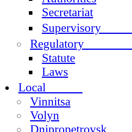
Secretariat
Comm
Supervisory
documen
Regulatory
Statute
Laws
centers
Local
Vinnitsa
Volyn
Dnipropetrovsk