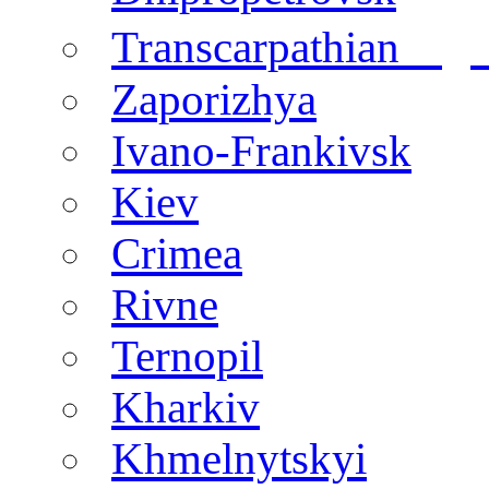
regi
Transcarpathian
Zaporizhya
Ivano-Frankivsk
Kiev
Crimea
Rivne
Ternopil
Kharkiv
Khmelnytskyi