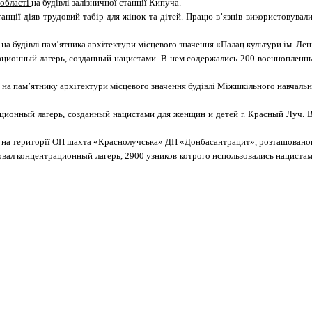
 області
на будівлі залізничної станції Кипуча.
 станції діяв трудовий табір для жінок та дітей. Працю в’язнів використов
на будівлі пам’ятника архітектури місцевого значення «Палац культури ім. Лен
трационный лагерь, созданный нацистами. В нем содержались 200 военноплен
на пам’ятнику архітектури місцевого значення будівлі Міжшкільного навчаль
ационный лагерь, созданный нацистами для женщин и детей г. Красн
ый Луч
. 
на території ОП шахта «Краснолучська» ДП «Донбасантрацит», розташованого 
вовал концентрационный лагерь, 2900 узников котрого использовались нацист