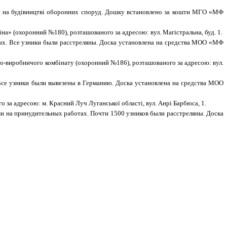
ували на будівництві оборонних споруд. Дошку встановлено за кошти МГО «МФ
іна» (охоронний №180), розташованого за адресою: вул. Магістральна, буд. 1.
ных. Все узники были расстреляны. Доска установлена на средства МОО «МФ
но-виробничого комбінату (охоронний №186), розташованого за адресою: вул.
Все узники были вывезены в Германию. Доска установлена на средства МОО
за адресою: м. Красний Луч Луганської області, вул. Анрі Барбюса, 1.
ами на принудительных работах. Почти 1500 узников были расстреляны. Доска