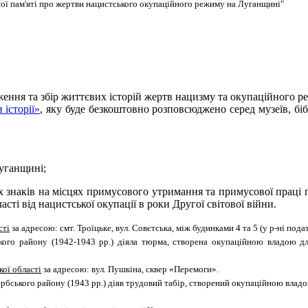
ної пам'яті про жертви нацистського окупаційного режиму на Луганщині"
ння та збір життєвих історій жертв нацизму та окупаційного реж
 історії»
, яку буде безкоштовно розповсюджено серед музеїв, бібл
Луганщині;
 знаків на місцях примусового утримання та примусової праці пе
асті від нацистської окупації в роки Другої світової війни.
сті
за адресою: смт. Троїцьке, вул. Совєтська, між будинками 4 та 5 (у р-ні подат
кого району (1942-1943 рр.) діяла тюрма, створена окупаційною владою дл
кої області
за адресою: вул. Пушкіна, сквер «Перемоги».
ербського району (1943 рр.) діяв трудовий табір, створений окупаційною влад