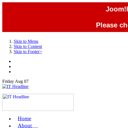
Joom!F
Please che
Skip to Menu
Skip to Content
Skip to Footer>
Friday
Aug
07
Home
us
About