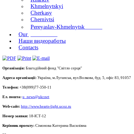
Khmelnytskyi
Cherkasy
Chernivtsi
branch
Pereyaslav-Khmelnytsk
publications
Our
Наши видеоработы
Contacts
Організація:
Благодійний фонд "Світло серця"
Адреса організації:
Україна, м.Луганськ, вул.Волкова, буд. 5, офіс 83, 91057
Телефон:
+38(099)77-350-11
Ел. пошта:
u_news@ukr.net
Web-сайт:
http://www.hearts-light.ucoz.ru
Номер заявки:
18-ІСТ-12
Керівник проекту:
Сімонова Катерина Василівна