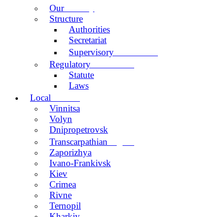
activity
Our
Structure
Authorities
Secretariat
Committee
Supervisory
documents
Regulatory
Statute
Laws
centers
Local
Vinnitsa
Volyn
Dnipropetrovsk
region
Transcarpathian
Zaporizhya
Ivano-Frankivsk
Kiev
Crimea
Rivne
Ternopil
Kharkiv