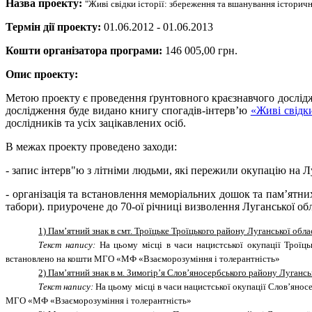
Назва проекту:
"Живі свідки історії: збереження та вшанування історич
Термін дії проекту:
01.06.2012 - 01.06.2013
Кошти організатора програми:
146 005,00 грн.
Опис проекту:
Метою проекту є проведення ґрунтовного краєзнавчого дослідже
дослідження буде видано книгу спогадів-інтерв’ю
«Живі свідки
дослідників та усіх зацікавлених осіб.
В межах проекту проведено заходи:
- запис інтерв"ю з літніми людьми, які пережили окупацію на 
- організація та встановлення меморіальних дошок та пам’ятних
табори). приурочене до 70-ої річниці визволення Луганської обл
1) Пам’ятний знак в смт. Троїцьке Троїцького району Луганської обла
Текст напису:
На цьому місці в часи нацистської окупації Троїць
встановлено на кошти МГО «МФ «Взаєморозуміння і толерантність»
2) Пам’ятний знак в м. Зимогір’я Слов’яносербського району Лугансь
Текст напису:
На цьому місці в часи нацистської окупації Слов’янос
МГО «МФ «Взаєморозуміння і толерантність»