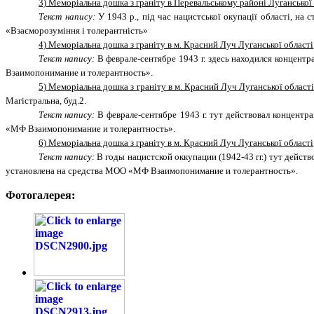
3) Меморіальна дошка з граніту в Перевальському районі Луганської
Текст напису:
У 1943 р., під час нацистської окупації області, на
«Взаєморозуміння і толерантність»
4) Меморіальна дошка з граніту в м. Красний Луч Луганської області
Текст напису:
В феврале-сентябре 1943 г. здесь находился концен
Взаимопонимание и толерантность».
5) Меморіальна дошка з граніту в м. Красний Луч Луганської області
Магістральна, буд.2.
Текст напису:
В феврале-сентябре 1943 г. тут действовал концентр
«МФ Взаимопонимание и толерантность».
6) Меморіальна дошка з граніту в м. Красний Луч Луганської області
Текст напису:
В годы нацистской оккупации (1942-43 гг.) тут дейст
установлена на средства МОО «МФ Взаимопонимание и толерантность».
Фотогалерея: