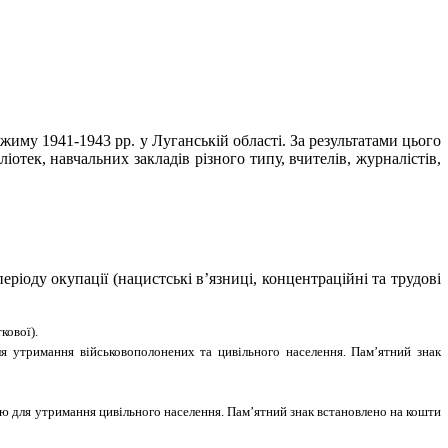
иму 1941-1943 рр. у Луганській області. За результатами цього
іотек, навчальних закладів різного типу, вчителів, журналістів,
ріоду окупації (нацистські в’язниці, концентраційні та трудові
кової).
я утримання військовополонених та цивільного населення. Пам’ятний знак
ою для утримання цивільного населення. Пам’ятний знак встановлено на кошти