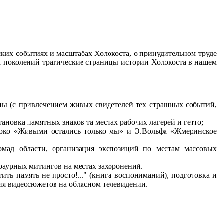
ских событиях и масштабах Холокоста, о принудительном труде
их поколений трагические страницы истории Холокоста в нашем
ины (с привлечением живых свидетелей тех страшных событий,
новка памятных знаков та местах рабочих лагерей и гетто;
барко «Живыми остались только мы» и Э.Вольфа «Жмеринское
ромад области, организация экспозиций по местам массовых
раурных митингов на местах захоронений.
ть память не просто!..." (книга воспониманий), подготовка и
ция видеосюжетов на обласном телевидении.