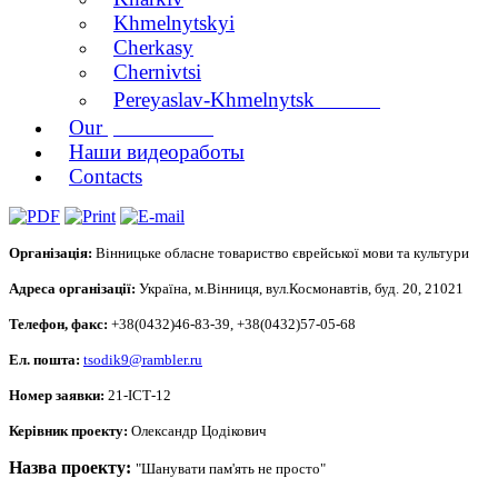
Khmelnytskyi
Cherkasy
Chernivtsi
branch
Pereyaslav-Khmelnytsk
publications
Our
Наши видеоработы
Contacts
Організація:
Вінницьке обласне товариство єврейської мови та культури
Адреса організації:
Україна, м.Вінниця, вул.Космонавтів, буд. 20, 21021
Телефон, факс:
+38(0432)46-83-39,
+38(0432)57-05-68
Ел. пошта:
tsodik9@rambler.ru
Номер заявки:
21-ІСТ-12
Керівник проекту:
Олександр Цодікович
Назва проекту:
"Шанувати пам'ять не просто"