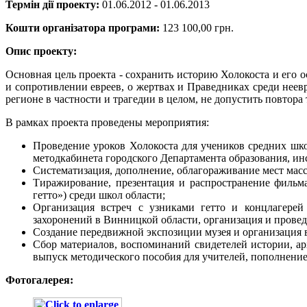
Термін дії проекту:
01.06.2012 - 01.06.2013
Кошти організатора програми:
123 100,00 грн.
Опис проекту:
Основная цель проекта - сохранить историю Холокоста и его 
и сопротивлении евреев, о жертвах и Праведниках среди нее
регионе в частности и трагедии в целом, не допустить повтора
В рамках проекта проведены мероприятия:
Проведение уроков Холокоста для учеников средних шк
методкабинета городского Департамента образования, ин
Систематизация, дополнение, облагораживание мест масс
Тиражирование, презентация и распространение фильм
гетто») среди школ области;
Организация встреч с узниками гетто и концлагерей
захоронений в Винницкой области, организация и прове
Создание передвижной экспозиции музея и организация 
Сбор материалов, воспоминаний свидетелей истории, арх
выпуск методического пособия для учителей, пополнение
Фотогалерея: