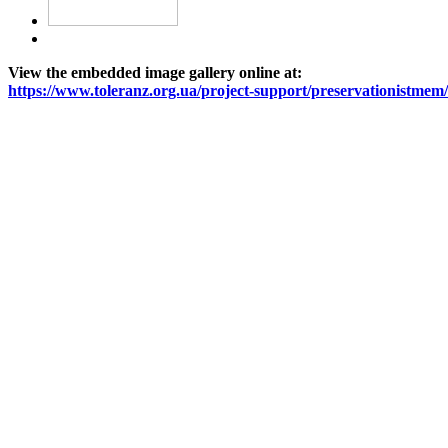
View the embedded image gallery online at:
https://www.toleranz.org.ua/project-support/preservationistme