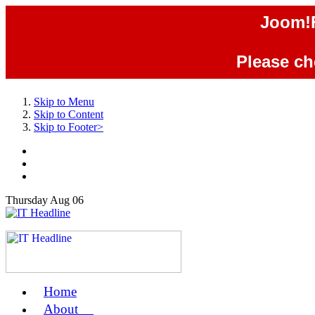
Joom!F
Please che
Skip to Menu
Skip to Content
Skip to Footer>
Thursday
Aug
06
Home
us
About