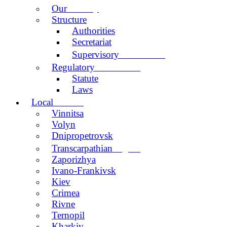
activity
Our
Structure
Authorities
Secretariat
Committee
Supervisory
documents
Regulatory
Statute
Laws
centers
Local
Vinnitsa
Volyn
Dnipropetrovsk
region
Transcarpathian
Zaporizhya
Ivano-Frankivsk
Kiev
Crimea
Rivne
Ternopil
Kharkiv