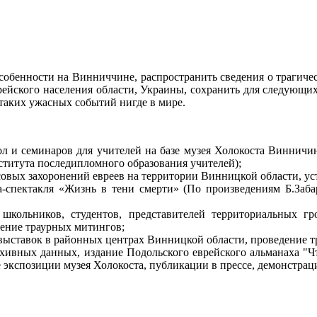
особенности на Винниччине, распространить сведения о трагиче
врейского населения области, Украины, сохранить для следующ
 таких ужасных событий нигде в мире.
ол и семинаров для учителей на базе музея Холокоста Виннич
ститута последипломного образования учителей);
овых захоронений евреев на территории Винницкой области, уста
а-спектакля «Жизнь в тени смерти» (По произведениям Б.За
 школьников, студентов, представителей территориальных г
дение траурных митингов;
выставок в районных центрах Винницкой области, проведение т
ивных данных, издание Подольского еврейского альманаха "Чти
 экспозиции музея Холокоста, публикации в прессе, демонстра