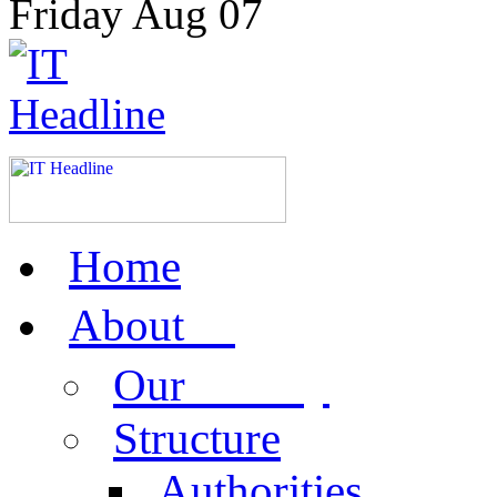
Friday
Aug
07
Home
us
About
activity
Our
Structure
Authorities