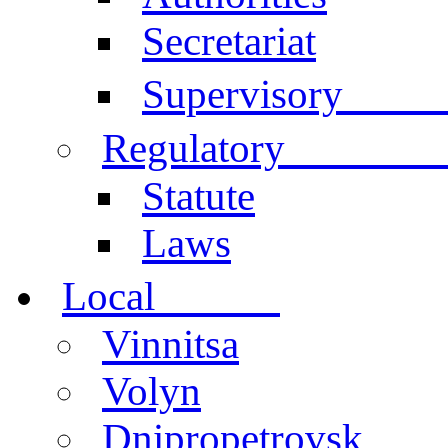
Secretariat
Comm
Supervisory
documen
Regulatory
Statute
Laws
centers
Local
Vinnitsa
Volyn
Dnipropetrovsk