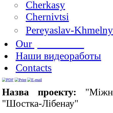
Cherkasy
Chernivtsi
Pereyaslav-Khmelny
publications
Our
Наши видеоработы
Contacts
Назва проекту:
"Міжн
"Шостка-Лібенау"