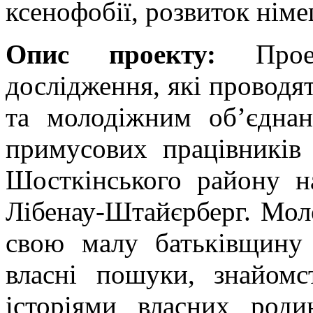
ксенофобії, розвиток нім
Опис проекту:
Про
дослідження, які проводя
та молодіжним об’єдна
примусових працівників 
Шосткінського району н
Лібенау-Штайєрберг. Мол
свою малу батьківщину 
власні пошуки, знайомс
історіями власних роди