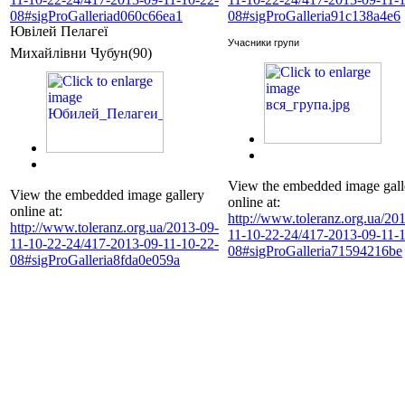
08#sigProGalleriad060c66ea1
08#sigProGalleria91c138a4e6
Ювілей Пелагеї
Учасники групи
Михайлівни Чубун(90)
View the embedded image gall
View the embedded image gallery
online at:
online at:
http://www.toleranz.org.ua/20
http://www.toleranz.org.ua/2013-09-
11-10-22-24/417-2013-09-11-1
11-10-22-24/417-2013-09-11-10-22-
08#sigProGalleria71594216be
08#sigProGalleria8fda0e059a