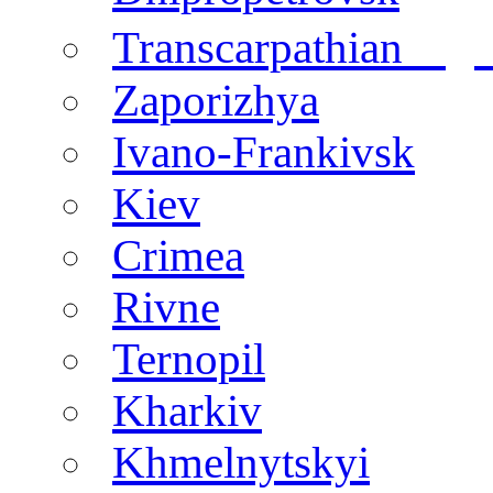
regi
Transcarpathian
Zaporizhya
Ivano-Frankivsk
Kiev
Crimea
Rivne
Ternopil
Kharkiv
Khmelnytskyi