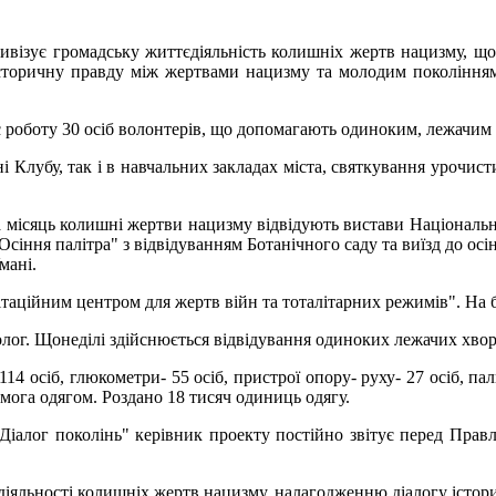
ивізує громадську життєдіяльність колишніх жертв нацизму, що 
сторичну правду між жертвами нацизму та молодим поколінням
є роботу 30 осіб волонтерів, що допомагають одиноким, лежачим
Клубу, так і в навчальних закладах міста, святкування урочистих
а місяць колишні жертви нацизму відвідують вистави Національн
"Осіння палітра" з відвідуванням Ботанічного саду та виїзд до ос
мані.
таційним центром для жертв війн та тоталітарних режимів". На 
лог. Щонеділі здійснюється відвідування одиноких лежачих хвор
 осіб, глюкометри- 55 осіб, пристрої опору- руху- 27 осіб, пали
омога одягом. Роздано 18 тисяч одиниць одягу.
Діалог поколінь" керівник проекту постійно звітує перед Пра
єдіяльності колишніх жертв нацизму, налагодженню діалогу істо