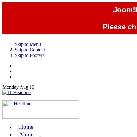
Joom!F
Please che
Skip to Menu
Skip to Content
Skip to Footer>
Monday
Aug
10
Home
us
About