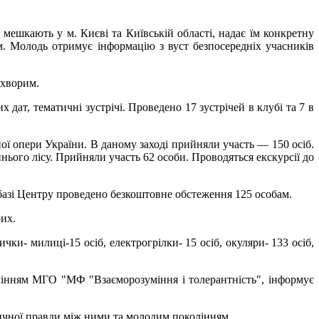
мешкають у м. Києві та Київській області, надає їм конкретну
. Молодь отримує інформацію з вуст безпосередніх учасників
 хворим.
 дат, тематичні зустрічі. Проведено 17 зустрічей в клубі та 7 в
ої опери України. В даному заході прийняли участь — 150 осіб.
іннього лісу. Прийняли участь 62 особи. Проводяться екскурсії до
базі Центру проведено безкоштовне обстеження 125 особам.
их.
чки- милиці-15 осіб, електрогрілки- 15 осіб, окуляри- 133 осіб,
влінням МГО "МФ "Взаєморозуміння і толерантність", інформує
ричної правди між ними та молодим поколінням.