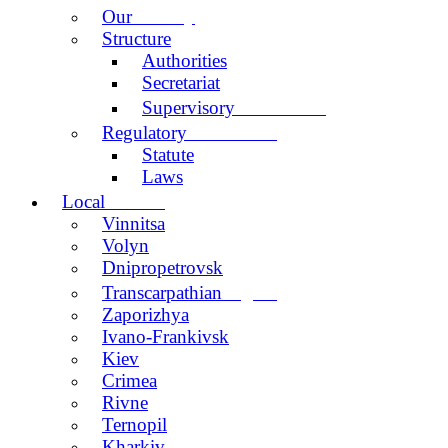
activity
Our
Structure
Authorities
Secretariat
Committee
Supervisory
documents
Regulatory
Statute
Laws
centers
Local
Vinnitsa
Volyn
Dnipropetrovsk
region
Transcarpathian
Zaporizhya
Ivano-Frankivsk
Kiev
Crimea
Rivne
Ternopil
Kharkiv