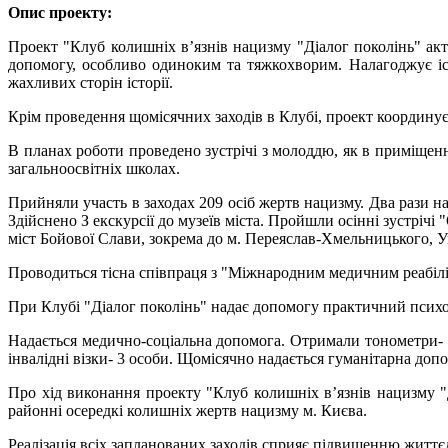
Опис проекту:
Проект "Клуб колишніх в’язнів нацизму "Діалог поколінь" акт
допомогу, особливо одиноким та тяжкохворим. Налагоджує і
жахливих сторін історії.
Крім проведення щомісячних заходів в Клубі, проект координу
В планах роботи проведено зустрічі з молоддю, як в приміщенні 
загальноосвітніх школах.
Прийняли участь в заходах 209 осіб жертв нацизму. Два рази н
Здійснено З екскурсії до музеїв міста. Пройшли осінні зустрічі 
міст Бойової Слави, зокрема до м. Переяслав-Хмельницького, У
Проводиться тісна співпраця з "Міжнародним медичним реабілі
При Клубі "Діалог поколінь" надає допомогу практичний психо
Надається медично-соціальна допомога. Отримали тонометри- 114
інвалідні візки- 3 особи. Щомісячно надається гуманітарна доп
Про хід виконання проекту "Клуб колишніх в’язнів нацизму "
районні осередкі колишніх жертв нацизму м. Києва.
Реалізація всіх запланованих заходів сприяє підвищенню житт