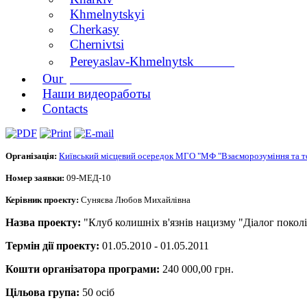
Khmelnytskyi
Cherkasy
Chernivtsi
branch
Pereyaslav-Khmelnytsk
publications
Our
Наши видеоработы
Contacts
Організація:
Київський місцевий осередок МГО "МФ "Взаєморозуміння та т
Номер заявки:
09-МЕД-10
Керівник проекту:
Суняєва Любов Михайлівна
Назва проекту:
"Клуб колишніх в'язнів нацизму "Діалог покол
Термін дії проекту:
01.05.2010 - 01.05.2011
Кошти організатора програми:
240 000,00 грн.
Цільова група:
50 осіб