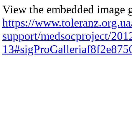
View the embedded image ga
https://www.toleranz.org.ua
support/medsocproject/201
13#sigProGalleriaf8f2e875