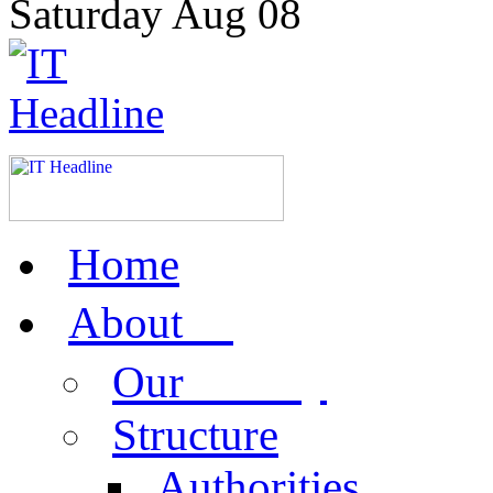
Saturday
Aug
08
Home
us
About
activity
Our
Structure
Authorities