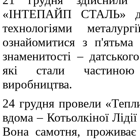
«ІНТЕПАЙП СТАЛЬ» де 
технологіями металур
ознайомитися з п'ятьма 
знаменитості – датськог
які стали частиною 
виробництва.
24 грудня провели «Тепли
вдома – Котьолкіної Лідії
Вона самотня, проживає 