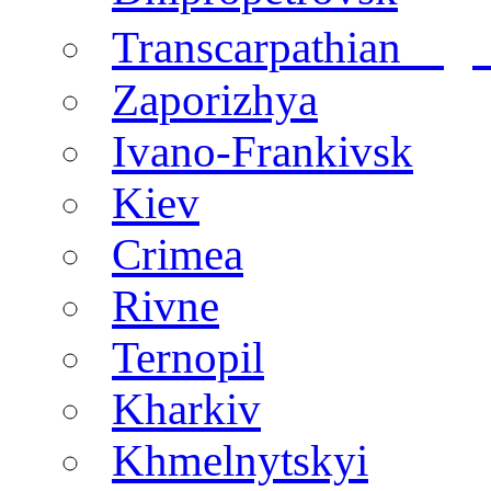
regi
Transcarpathian
Zaporizhya
Ivano-Frankivsk
Kiev
Crimea
Rivne
Ternopil
Kharkiv
Khmelnytskyi