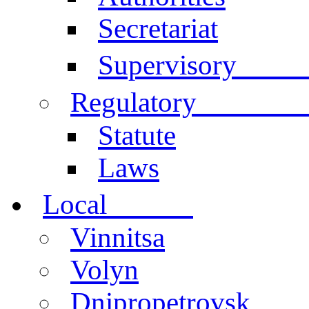
Secretariat
Comm
Supervisory
documen
Regulatory
Statute
Laws
centers
Local
Vinnitsa
Volyn
Dnipropetrovsk