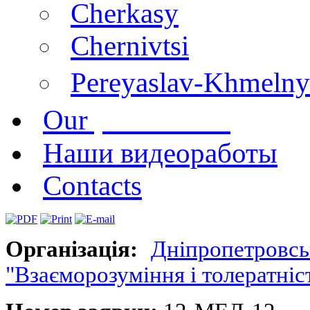
Cherkasy
Chernivtsi
Pereyaslav-Khmelny
publications
Our
Наши видеоработы
Contacts
Організація:
Дніпропетровс
"Взаєморозуміння і толератніс