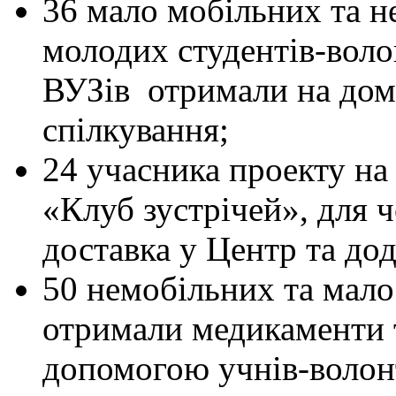
36 мало мобільних та н
допомоги.
молодих студентів-вол
ВУЗів отримали на дом
Проект
«З
повагою
спілкування;
та
любов’ю»
24 учасника проекту на 
направлено
на
формування
«Клуб зустрічей», для ч
свідомості
громади
доставка у Центр та д
щодо
вшанування
пам’яті
50 немобільних та мало
жертв
нацистських
отримали медикаменти та
переслідувань,
повагу
та
допомогою учнів-волонт
турботу
до