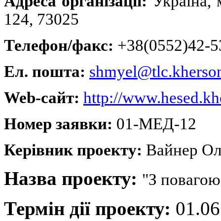
Адреса організації:
Україна, 
учасників
проекту
124, 73025
отримують
медикаменти
та
Телефон/факс:
+38(0552)42-5
засоби
санітарної
гігієни,
Ел. пошта:
shmyel@tlc.kherso
за
допомогою
учнів-
Web-сайт:
http://www.hesed.kh
волонтерів
середніх
шкіл
Номер заявки:
01-МЕД-12
міста;
Керівник проекту:
Вайнер Ол
Професійний
психолог
надає
Назва проекту:
"З повагою
групову
та
індивідуальну
Термін дії проекту:
01.06
психологічну
допомогу