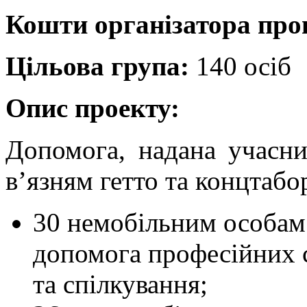
щодо
Кошти організатора пр
подолання
соціальної
ізольованості
та
Цільова група:
140 осіб
у
питаннях
подолання
Опис проекту:
самітності
;
За
Допомога, надана учасни
допомогою
соціального
в’язням гетто та концтабо
працівника
учасники
цільової
групи
30 немобільним особам
вирішуються
проблеми
допомога професійних с
оформлення
субсидій
та
та спілкування;
іншої
соціальної