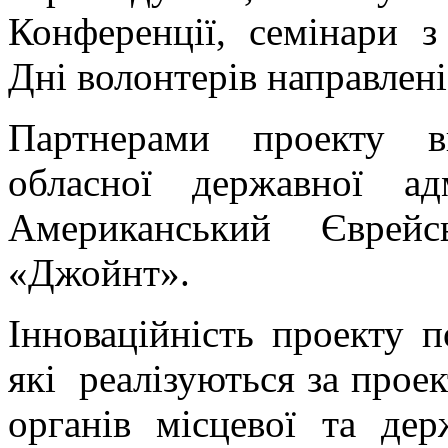
ММ.
Конференції, семінари з
Костяк
та
Американський
Дні волонтерів направлені
Єврейський
Розподільчий
Комітет
Партнерами
проекту
в
«Джойнт».
Інноваційність
проекту
обласної державної а
полягає
в
Американський Єврейс
тому,
що
усі
«Джойнт».
заходи,
які
реалізуються
Інноваційність проекту п
за
проектом,
направлено
які
реалізуються за прое
на
спонукання
органів місцевої та де
органів
місцевої