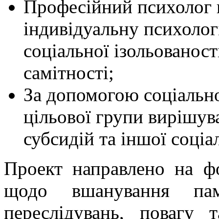
Професійний психолог н
літніх
людей.
Конференції,
індивідуальну психоло
семінари
з
соціальної ізольованост
громадськістю,
Круглі
столи,
самітності;
Дні
волонтерів
За допомогою соціальн
направлені
на
досягнення
цільової групи вирішу
цих
цілей.
субсидій та іншої соціа
Партнерами
проекту
Проект направлено на ф
виступають
Голова
щодо вшанування па
херсонської
обласної
державної
переслідувань, повагу 
адміністрації