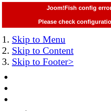
Joom!Fish config error
Программа
Міжнародного
Фонду
Please check configuration
«Взаєморозуміння
і
толерантність»
-
Skip to Menu
медико-
соціальна
Skip to Content
допомога
жертвам
нацистських
Skip to Footer>
переслідувань
Проект
Херсонського
Єврейського
благодійно-
общинного
Центру
«Хесед
Шмуель»
«З