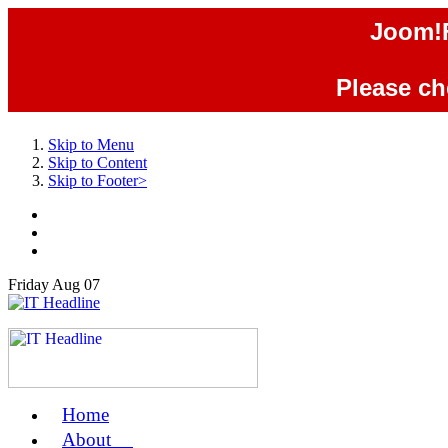
Joom!F
Please che
Skip to Menu
Skip to Content
Skip to Footer>
Friday
Aug
07
Home
us
About