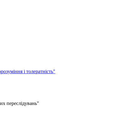
озуміння і толератність"
их переслідувань"