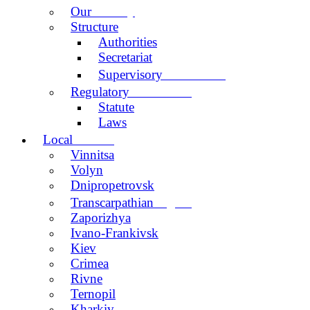
activity
Our
Structure
Authorities
Secretariat
Committee
Supervisory
documents
Regulatory
Statute
Laws
centers
Local
Vinnitsa
Volyn
Dnipropetrovsk
region
Transcarpathian
Zaporizhya
Ivano-Frankivsk
Kiev
Crimea
Rivne
Ternopil
Kharkiv