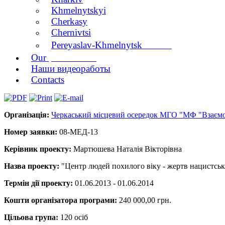
Khmelnytskyi
Cherkasy
Chernivtsi
branch
Pereyaslav-Khmelnytsk
publications
Our
Наши видеоработы
Contacts
Організація:
Черкаський місцевий осередок МГО "МФ "Взаємор
Номер заявки:
08-МЕД-13
Керівник проекту:
Мартюшева Наталія Вікторівна
Назва проекту:
"Центр людей похилого віку - жертв нацистськ
Термін дії проекту:
01.06.2013 - 01.06.2014
Кошти організатора програми:
240 000,00 грн.
Цільова група:
120 осіб