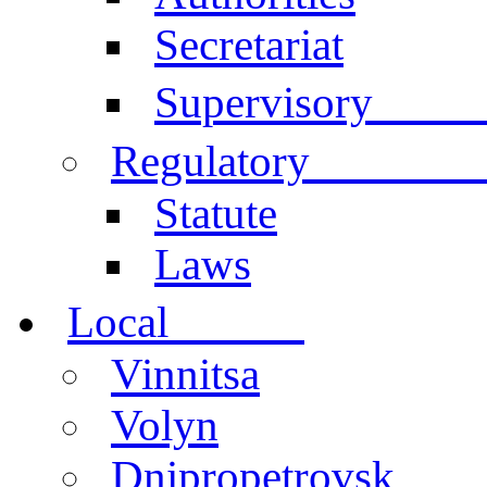
Secretariat
Comm
Supervisory
documen
Regulatory
Statute
Laws
centers
Local
Vinnitsa
Volyn
Dnipropetrovsk