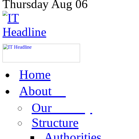
Thursday
Aug
06
Home
us
About
activity
Our
Structure
Authorities