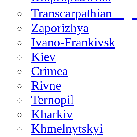
regi
Transcarpathian
Zaporizhya
Ivano-Frankivsk
Kiev
Crimea
Rivne
Ternopil
Kharkiv
Khmelnytskyi