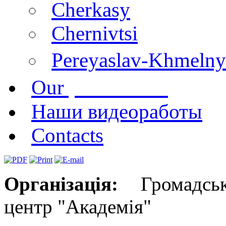
Cherkasy
Chernivtsi
Pereyaslav-Khmelny
publications
Our
Наши видеоработы
Contacts
Організація:
Громадська
центр "Академія"