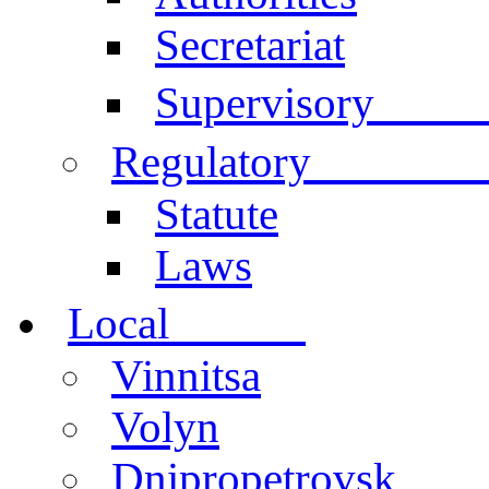
Secretariat
Comm
Supervisory
documen
Regulatory
Statute
Laws
centers
Local
Vinnitsa
Volyn
Dnipropetrovsk