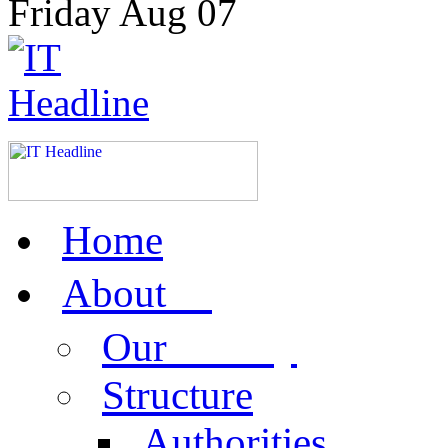
Friday
Aug
07
Home
us
About
activity
Our
Structure
Authorities